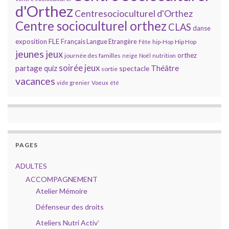
d'Orthez
Centresocioculturel d'Orthez
Centre socioculturel orthez
CLAS
danse
FLE
exposition
Français Langue Etrangère
Hip Hop
Fête
hip-Hop
jeunes
jeux
orthez
journée des familles
neige
Noël
nutrition
soirée jeux
partage
Théâtre
quiz
spectacle
sortie
vacances
vide grenier
Voeux
été
PAGES
ADULTES
ACCOMPAGNEMENT
Atelier Mémoire
Défenseur des droits
Ateliers Nutri Activ’