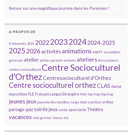
Retour sur une magnifique journée dans les Pyrénées !
A PROPOS DE
2023
2024
2022
2024-2025
4 éléments
2021
2025
2026
animations
activités
ASEPT
assemblée
ateliers
atelier
brico acteurs
générale
atelier parents-enfants
Centre Socioculturel
centre socioculturel
d'Orthez
Centresocioculturel d'Orthez
Centre socioculturel orthez
CLAS
danse
FLE
exposition
Français Langue Etrangère
Hip Hop
Fête
hip-Hop
jeunes
jeux
orthez
journée des familles
neige
Noël
nutrition
soirée jeux
partage
Théâtre
quiz
spectacle
sortie
vacances
vide grenier
Voeux
été