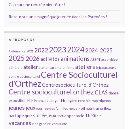
Cap sur une rentrée bien-être !
Retour sur une magnifique journée dans les Pyrénées !
A PROPOS DE
2023
2024
2022
2024-2025
4 éléments
2021
2025
2026
animations
activités
ASEPT
assemblée
ateliers
atelier
brico acteurs
générale
atelier parents-enfants
Centre Socioculturel
centre socioculturel
d'Orthez
Centresocioculturel d'Orthez
Centre socioculturel orthez
CLAS
danse
FLE
exposition
Français Langue Etrangère
Hip Hop
Fête
hip-Hop
jeunes
jeux
orthez
journée des familles
neige
Noël
nutrition
soirée jeux
partage
Théâtre
quiz
spectacle
sortie
vacances
vide grenier
Voeux
été