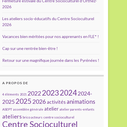
Fermeture estivale du Centre Socioculturel d’Orthez-
2026
Les ateliers socio-éducatifs du Centre Socioculturel
2026
Vacances bien méritées pour nos apprenants en FLE* !
Cap sur une rentrée bien-être !
Retour sur une magnifique journée dans les Pyrénées !
A PROPOS DE
2023
2024
2022
2024-
4 éléments
2021
2025
2026
animations
2025
activités
atelier
ASEPT
assemblée générale
atelier parents-enfants
ateliers
brico acteurs
centre socioculturel
Centre Socioculturel