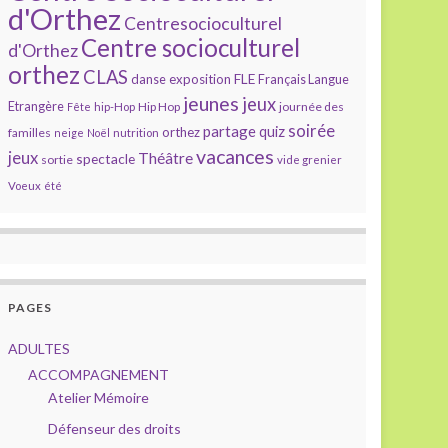
d'Orthez
Centresocioculturel
Centre socioculturel
d'Orthez
orthez
CLAS
FLE
exposition
danse
Français Langue
jeunes
jeux
Etrangère
Hip Hop
journée des
Fête
hip-Hop
soirée
partage
quiz
orthez
familles
neige
Noël
nutrition
vacances
jeux
Théâtre
spectacle
sortie
vide grenier
Voeux
été
PAGES
ADULTES
ACCOMPAGNEMENT
Atelier Mémoire
Défenseur des droits