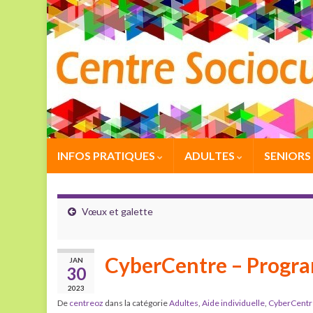
INFOS PRATIQUES
ADULTES
SENIORS
Vœux et galette
CyberCentre – Prog
JAN
30
2023
De
centreoz
dans la catégorie
Adultes
,
Aide individuelle
,
CyberCentr