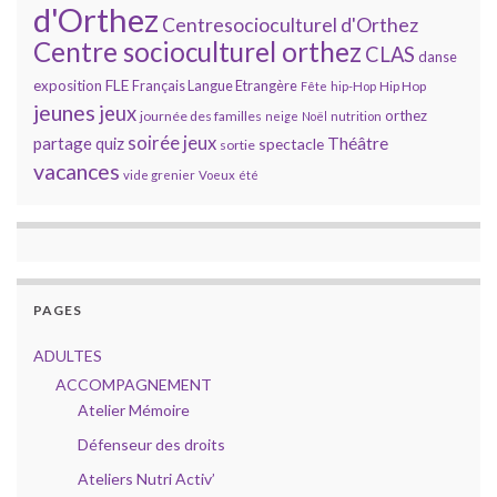
d'Orthez
Centresocioculturel d'Orthez
Centre socioculturel orthez
CLAS
danse
FLE
exposition
Français Langue Etrangère
Hip Hop
Fête
hip-Hop
jeunes
jeux
orthez
journée des familles
neige
Noël
nutrition
soirée jeux
partage
Théâtre
quiz
spectacle
sortie
vacances
vide grenier
Voeux
été
PAGES
ADULTES
ACCOMPAGNEMENT
Atelier Mémoire
Défenseur des droits
Ateliers Nutri Activ’