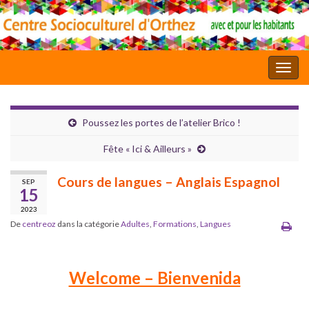
Toggl
Poussez les portes de l’atelier Brico !
Fête « Ici & Ailleurs »
Cours de langues – Anglais Espagnol
SEP
15
2023
De
centreoz
dans la catégorie
Adultes
,
Formations
,
Langues
Welcome – Bienvenida