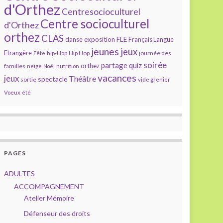
d'Orthez
Centresocioculturel
Centre socioculturel
d'Orthez
orthez
CLAS
FLE
exposition
danse
Français Langue
jeunes
jeux
Etrangère
Hip Hop
journée des
Fête
hip-Hop
soirée
partage
quiz
orthez
familles
neige
Noël
nutrition
vacances
jeux
Théâtre
spectacle
sortie
vide grenier
Voeux
été
PAGES
ADULTES
ACCOMPAGNEMENT
Atelier Mémoire
Défenseur des droits