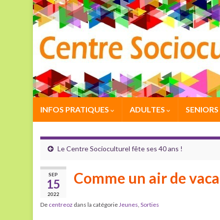
INFOS PRATIQUES
ADULTES
SENIORS
Le Centre Socioculturel fête ses 40 ans !
Comme un air de vac
SEP
15
2022
De
centreoz
dans la catégorie
Jeunes
,
Sorties