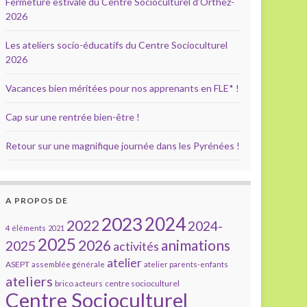
Fermeture estivale du Centre Socioculturel d’Orthez-
2026
Les ateliers socio-éducatifs du Centre Socioculturel
2026
Vacances bien méritées pour nos apprenants en FLE* !
Cap sur une rentrée bien-être !
Retour sur une magnifique journée dans les Pyrénées !
A PROPOS DE
2023
2024
2022
2024-
4 éléments
2021
2025
2026
animations
2025
activités
atelier
ASEPT
assemblée générale
atelier parents-enfants
ateliers
brico acteurs
centre socioculturel
Centre Socioculturel