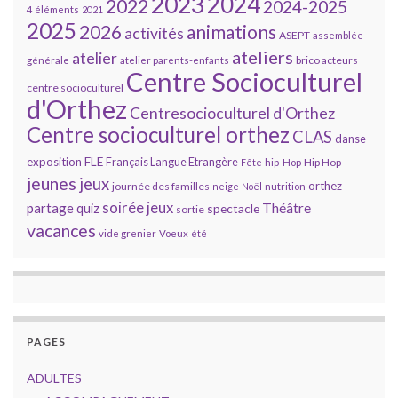
2023
2024
2022
2024-2025
4 éléments
2021
2025
2026
animations
activités
ASEPT
assemblée
ateliers
atelier
brico acteurs
générale
atelier parents-enfants
Centre Socioculturel
centre socioculturel
d'Orthez
Centresocioculturel d'Orthez
Centre socioculturel orthez
CLAS
danse
FLE
exposition
Français Langue Etrangère
Hip Hop
Fête
hip-Hop
jeunes
jeux
orthez
journée des familles
neige
Noël
nutrition
soirée jeux
partage
Théâtre
quiz
spectacle
sortie
vacances
vide grenier
Voeux
été
PAGES
ADULTES