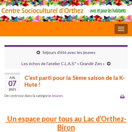
Toggl
Séjours d’été avec les jeunes
Les échos de l’atelier C.L.A.S.* « Grandir Zen »
C’est parti pour la 5ème saison de la K-
JUIL
07
Hute !
2021
De
centreoz
dans la catégorie
Jeunes
Un espace pour tous au Lac d’Orthez-
Biron