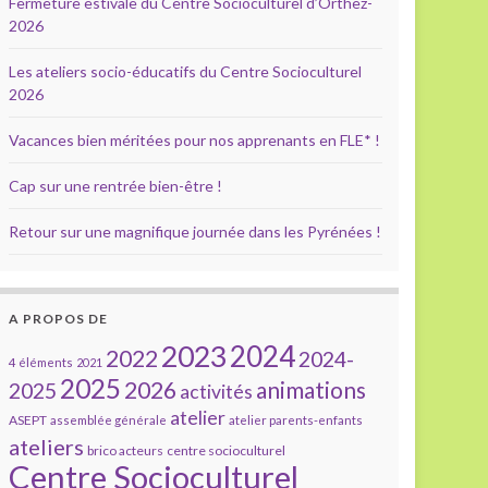
Fermeture estivale du Centre Socioculturel d’Orthez-
2026
Les ateliers socio-éducatifs du Centre Socioculturel
2026
Vacances bien méritées pour nos apprenants en FLE* !
Cap sur une rentrée bien-être !
Retour sur une magnifique journée dans les Pyrénées !
A PROPOS DE
2023
2024
2022
2024-
4 éléments
2021
2025
2026
animations
2025
activités
atelier
ASEPT
assemblée générale
atelier parents-enfants
ateliers
brico acteurs
centre socioculturel
Centre Socioculturel