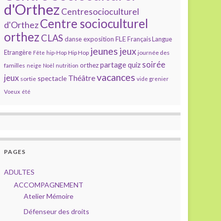
d'Orthez
Centresocioculturel
Centre socioculturel
d'Orthez
orthez
CLAS
FLE
exposition
danse
Français Langue
jeunes
jeux
Etrangère
Hip Hop
journée des
Fête
hip-Hop
soirée
partage
quiz
orthez
familles
neige
Noël
nutrition
vacances
jeux
Théâtre
spectacle
sortie
vide grenier
Voeux
été
PAGES
ADULTES
ACCOMPAGNEMENT
Atelier Mémoire
Défenseur des droits