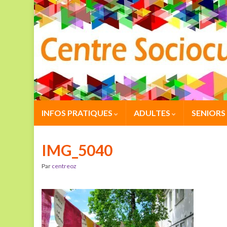
INFOS PRATIQUES
ADULTES
SENIORS
IMG_5040
Par
centreoz