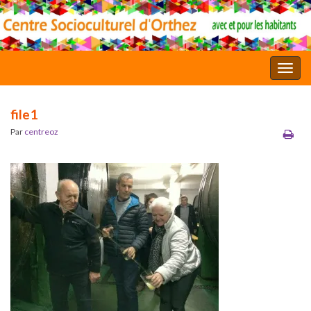
Toggl
file1
Par
centreoz