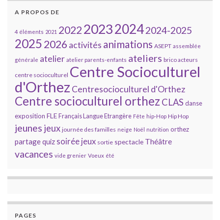
A PROPOS DE
2023
2024
2022
2024-2025
4 éléments
2021
2025
2026
animations
activités
ASEPT
assemblée
ateliers
atelier
brico acteurs
générale
atelier parents-enfants
Centre Socioculturel
centre socioculturel
d'Orthez
Centresocioculturel d'Orthez
Centre socioculturel orthez
CLAS
danse
FLE
exposition
Français Langue Etrangère
Hip Hop
Fête
hip-Hop
jeunes
jeux
orthez
journée des familles
neige
Noël
nutrition
soirée jeux
partage
Théâtre
quiz
spectacle
sortie
vacances
vide grenier
Voeux
été
PAGES