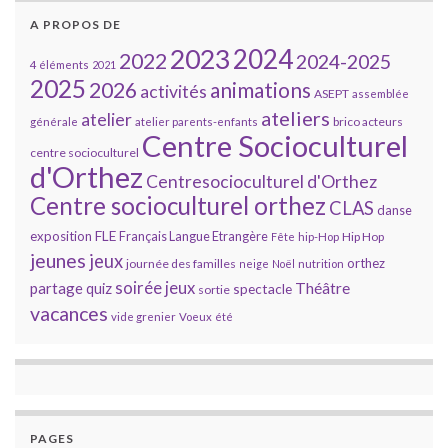
A PROPOS DE
2023
2024
2022
2024-2025
4 éléments
2021
2025
2026
animations
activités
ASEPT
assemblée
ateliers
atelier
brico acteurs
générale
atelier parents-enfants
Centre Socioculturel
centre socioculturel
d'Orthez
Centresocioculturel d'Orthez
Centre socioculturel orthez
CLAS
danse
FLE
exposition
Français Langue Etrangère
Hip Hop
Fête
hip-Hop
jeunes
jeux
orthez
journée des familles
neige
Noël
nutrition
soirée jeux
partage
Théâtre
quiz
spectacle
sortie
vacances
vide grenier
Voeux
été
PAGES