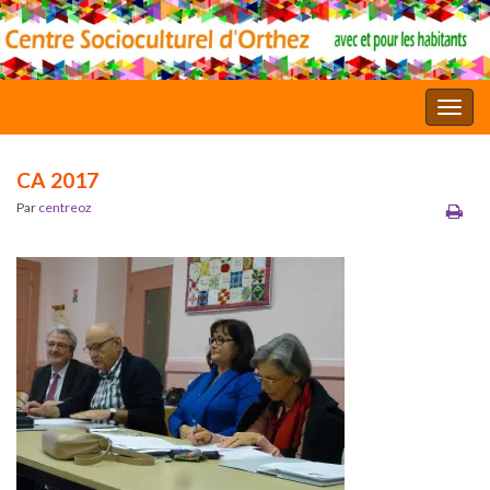
Toggl
CA 2017
Par
centreoz