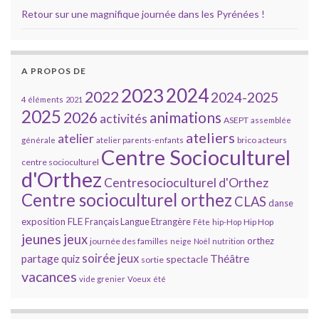
Retour sur une magnifique journée dans les Pyrénées !
A PROPOS DE
2023
2024
2022
2024-2025
4 éléments
2021
2025
2026
animations
activités
ASEPT
assemblée
ateliers
atelier
brico acteurs
générale
atelier parents-enfants
Centre Socioculturel
centre socioculturel
d'Orthez
Centresocioculturel d'Orthez
Centre socioculturel orthez
CLAS
danse
FLE
exposition
Français Langue Etrangère
Hip Hop
Fête
hip-Hop
jeunes
jeux
orthez
journée des familles
neige
Noël
nutrition
soirée jeux
partage
Théâtre
quiz
spectacle
sortie
vacances
vide grenier
Voeux
été