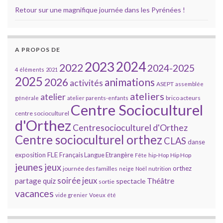
Retour sur une magnifique journée dans les Pyrénées !
A PROPOS DE
2023
2024
2022
2024-2025
4 éléments
2021
2025
2026
animations
activités
ASEPT
assemblée
ateliers
atelier
brico acteurs
générale
atelier parents-enfants
Centre Socioculturel
centre socioculturel
d'Orthez
Centresocioculturel d'Orthez
Centre socioculturel orthez
CLAS
danse
FLE
exposition
Français Langue Etrangère
Hip Hop
Fête
hip-Hop
jeunes
jeux
orthez
journée des familles
neige
Noël
nutrition
soirée jeux
partage
Théâtre
quiz
spectacle
sortie
vacances
vide grenier
Voeux
été