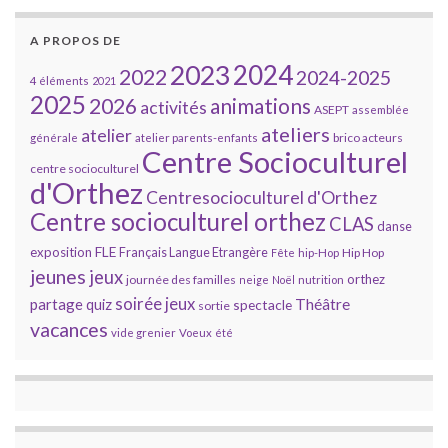
A PROPOS DE
2023
2024
2022
2024-2025
4 éléments
2021
2025
2026
animations
activités
ASEPT
assemblée
ateliers
atelier
brico acteurs
générale
atelier parents-enfants
Centre Socioculturel
centre socioculturel
d'Orthez
Centresocioculturel d'Orthez
Centre socioculturel orthez
CLAS
danse
FLE
exposition
Français Langue Etrangère
Hip Hop
Fête
hip-Hop
jeunes
jeux
orthez
journée des familles
neige
Noël
nutrition
soirée jeux
partage
Théâtre
quiz
spectacle
sortie
vacances
vide grenier
Voeux
été