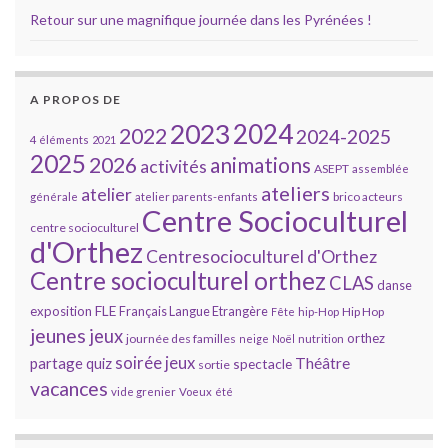
Retour sur une magnifique journée dans les Pyrénées !
A PROPOS DE
2023
2024
2022
2024-2025
4 éléments
2021
2025
2026
animations
activités
ASEPT
assemblée
ateliers
atelier
brico acteurs
générale
atelier parents-enfants
Centre Socioculturel
centre socioculturel
d'Orthez
Centresocioculturel d'Orthez
Centre socioculturel orthez
CLAS
danse
FLE
exposition
Français Langue Etrangère
Hip Hop
Fête
hip-Hop
jeunes
jeux
orthez
journée des familles
neige
Noël
nutrition
soirée jeux
partage
Théâtre
quiz
spectacle
sortie
vacances
vide grenier
Voeux
été