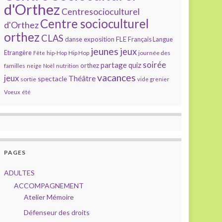
d'Orthez
Centresocioculturel
Centre socioculturel
d'Orthez
orthez
CLAS
FLE
exposition
danse
Français Langue
jeunes
jeux
Etrangère
Hip Hop
journée des
Fête
hip-Hop
soirée
partage
quiz
orthez
familles
neige
Noël
nutrition
vacances
jeux
Théâtre
spectacle
sortie
vide grenier
Voeux
été
PAGES
ADULTES
ACCOMPAGNEMENT
Atelier Mémoire
Défenseur des droits