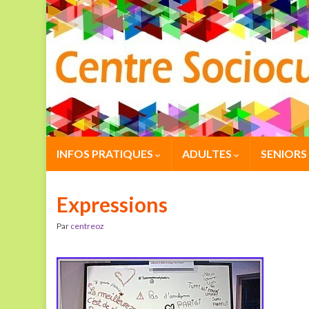
INFOS PRATIQUES
ADULTES
SENIORS
Expressions
Par
centreoz