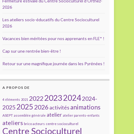
Fermeture estivale du Centre Socioculturel d’Orthez-
2026
Les ateliers socio-éducatifs du Centre Socioculturel
2026
Vacances bien méritées pour nos apprenants en FLE* !
Cap sur une rentrée bien-être !
Retour sur une magnifique journée dans les Pyrénées !
A PROPOS DE
2023
2024
2022
2024-
4 éléments
2021
2025
2026
animations
2025
activités
atelier
ASEPT
assemblée générale
atelier parents-enfants
ateliers
brico acteurs
centre socioculturel
Centre Socioculturel