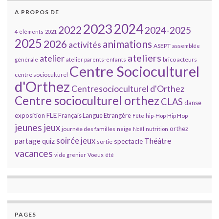
A PROPOS DE
2023
2024
2022
2024-2025
4 éléments
2021
2025
2026
animations
activités
ASEPT
assemblée
ateliers
atelier
brico acteurs
générale
atelier parents-enfants
Centre Socioculturel
centre socioculturel
d'Orthez
Centresocioculturel d'Orthez
Centre socioculturel orthez
CLAS
danse
FLE
exposition
Français Langue Etrangère
Hip Hop
Fête
hip-Hop
jeunes
jeux
orthez
journée des familles
neige
Noël
nutrition
soirée jeux
partage
Théâtre
quiz
spectacle
sortie
vacances
vide grenier
Voeux
été
PAGES