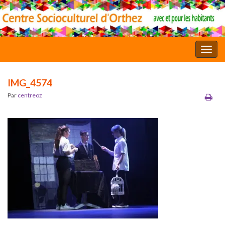
Toggl
IMG_4574
Par
centreoz