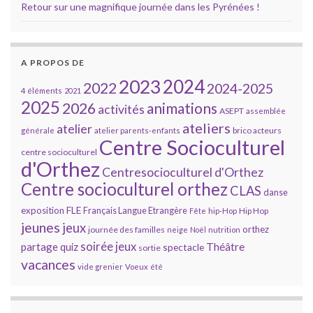
Retour sur une magnifique journée dans les Pyrénées !
A PROPOS DE
2023
2024
2022
2024-2025
4 éléments
2021
2025
2026
animations
activités
ASEPT
assemblée
ateliers
atelier
brico acteurs
générale
atelier parents-enfants
Centre Socioculturel
centre socioculturel
d'Orthez
Centresocioculturel d'Orthez
Centre socioculturel orthez
CLAS
danse
FLE
exposition
Français Langue Etrangère
Hip Hop
Fête
hip-Hop
jeunes
jeux
orthez
journée des familles
neige
Noël
nutrition
soirée jeux
partage
Théâtre
quiz
spectacle
sortie
vacances
vide grenier
Voeux
été