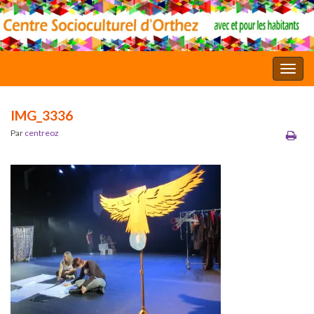
Toggl
IMG_3336
Par
centreoz