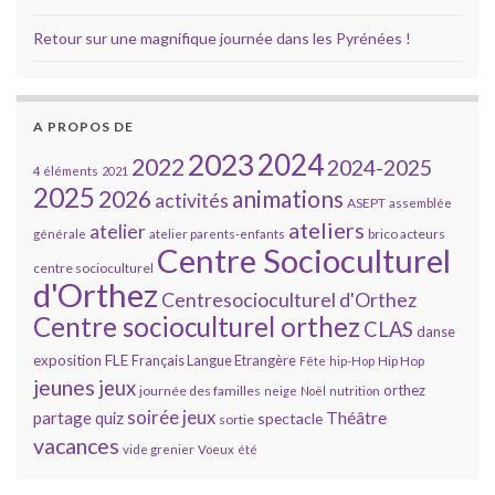
Retour sur une magnifique journée dans les Pyrénées !
A PROPOS DE
2023
2024
2022
2024-2025
4 éléments
2021
2025
2026
animations
activités
ASEPT
assemblée
ateliers
atelier
brico acteurs
générale
atelier parents-enfants
Centre Socioculturel
centre socioculturel
d'Orthez
Centresocioculturel d'Orthez
Centre socioculturel orthez
CLAS
danse
FLE
exposition
Français Langue Etrangère
Hip Hop
Fête
hip-Hop
jeunes
jeux
orthez
journée des familles
neige
Noël
nutrition
soirée jeux
partage
Théâtre
quiz
spectacle
sortie
vacances
vide grenier
Voeux
été