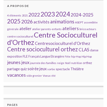
A PROPOS DE
2023
2024
2022
2024-2025
4 éléments
2021
2025
2026
animations
activités
ASEPT
assemblée
ateliers
atelier
brico acteurs
générale
atelier parents-enfants
Centre Socioculturel
centre socioculturel
d'Orthez
Centresocioculturel d'Orthez
Centre socioculturel orthez
CLAS
danse
FLE
exposition
Français Langue Etrangère
Hip Hop
Fête
hip-Hop
jeunes
jeux
orthez
journée des familles
neige
Noël
nutrition
soirée jeux
partage
Théâtre
quiz
spectacle
sortie
vacances
vide grenier
Voeux
été
PAGES