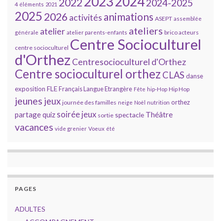
2023
2024
2022
2024-2025
4 éléments
2021
2025
2026
animations
activités
ASEPT
assemblée
ateliers
atelier
brico acteurs
générale
atelier parents-enfants
Centre Socioculturel
centre socioculturel
d'Orthez
Centresocioculturel d'Orthez
Centre socioculturel orthez
CLAS
danse
FLE
exposition
Français Langue Etrangère
Hip Hop
Fête
hip-Hop
jeunes
jeux
orthez
journée des familles
neige
Noël
nutrition
soirée jeux
partage
Théâtre
quiz
spectacle
sortie
vacances
vide grenier
Voeux
été
PAGES
ADULTES