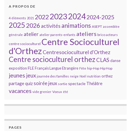
A PROPOS DE
2023
2024
2022
2024-2025
4 éléments
2021
2025
2026
animations
activités
ASEPT
assemblée
ateliers
atelier
brico acteurs
générale
atelier parents-enfants
Centre Socioculturel
centre socioculturel
d'Orthez
Centresocioculturel d'Orthez
Centre socioculturel orthez
CLAS
danse
FLE
exposition
Français Langue Etrangère
Hip Hop
Fête
hip-Hop
jeunes
jeux
orthez
journée des familles
neige
Noël
nutrition
soirée jeux
partage
Théâtre
quiz
spectacle
sortie
vacances
vide grenier
Voeux
été
PAGES