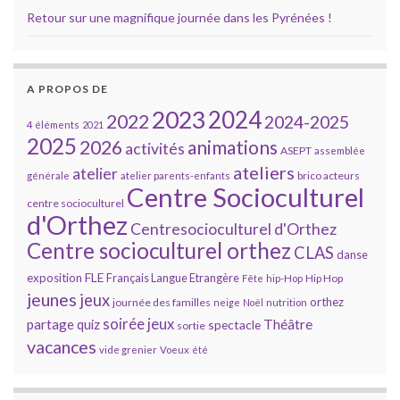
Retour sur une magnifique journée dans les Pyrénées !
A PROPOS DE
2023
2024
2022
2024-2025
4 éléments
2021
2025
2026
animations
activités
ASEPT
assemblée
ateliers
atelier
brico acteurs
générale
atelier parents-enfants
Centre Socioculturel
centre socioculturel
d'Orthez
Centresocioculturel d'Orthez
Centre socioculturel orthez
CLAS
danse
FLE
exposition
Français Langue Etrangère
Hip Hop
Fête
hip-Hop
jeunes
jeux
orthez
journée des familles
neige
Noël
nutrition
soirée jeux
partage
Théâtre
quiz
spectacle
sortie
vacances
vide grenier
Voeux
été